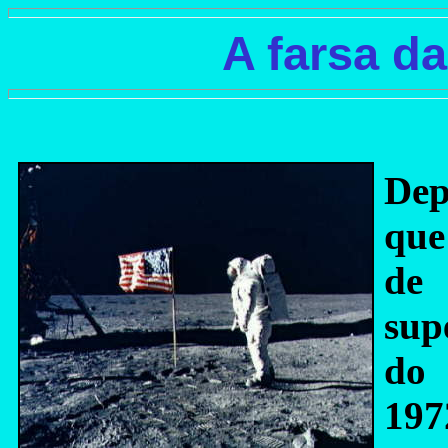
A farsa d
Dep
que
de
sup
do 
197