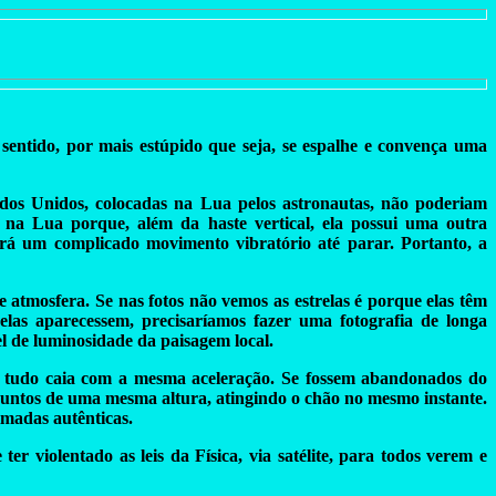
entido, por mais estúpido que seja, se espalhe e convença uma
os Unidos, colocadas na Lua pelos astronautas, não poderiam
 na Lua porque, além da haste vertical, ela possui uma outra
ará um complicado movimento vibratório até parar. Portanto, a
de atmosfera. Se nas fotos não vemos as estrelas é porque elas têm
las aparecessem, precisaríamos fazer uma fotografia de longa
el de luminosidade da paisagem local.
e tudo caia com a mesma aceleração. Se fossem abandonados do
juntos de uma mesma altura, atingindo o chão no mesmo instante.
lmadas autênticas.
 violentado as leis da Física, via satélite, para todos verem e