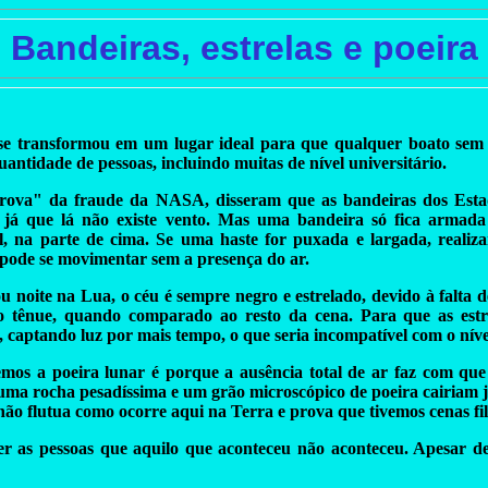
Bandeiras, estrelas e poeira
se transformou em um lugar ideal para que qualquer boato sem s
antidade de pessoas, incluindo muitas de nível universitário.
ova" da fraude da NASA, disseram que as bandeiras dos Estad
, já que lá não existe vento. Mas uma bandeira só fica armada
l, na parte de cima. Se uma haste for puxada e largada, realiz
pode se movimentar sem a presença do ar.
ou noite na Lua, o céu é sempre negro e estrelado, devido à falta 
o tênue, quando comparado ao resto da cena. Para que as estre
, captando luz por mais tempo, o que seria incompatível com o nív
emos a poeira lunar é porque a ausência total de ar faz com qu
uma rocha pesadíssima e um grão microscópico de poeira cairiam 
não flutua como ocorre aqui na Terra e prova que tivemos cenas fi
as pessoas que aquilo que aconteceu não aconteceu. Apesar de ter