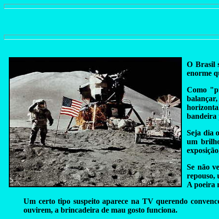
O Brasil 
enorme qu
Como "pr
balançar
horizonta
bandeira 
Seja dia 
um brilh
exposição
Se não v
repouso, 
A poeira 
Um certo tipo suspeito aparece na TV querendo convencer 
ouvirem, a brincadeira de mau gosto funciona.