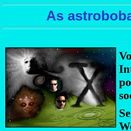
As astroboba
Vo
In
po
so
S
We