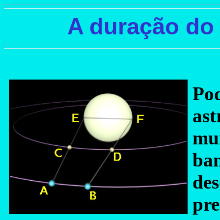
A duração do 
Pod
as
mui
ban
des
pre