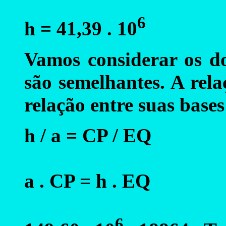
6
h = 41,39 . 10
Vamos considerar os d
são semelhantes. A rela
relação entre suas bases
h / a = CP / EQ
a . CP = h . EQ
6