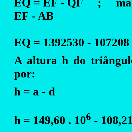
EQ = EF - QF ; ma
EF - AB
EQ = 1392530 - 107208 
A altura h do triângu
por:
h = a - d
6
h = 149,60 . 10
- 108,21