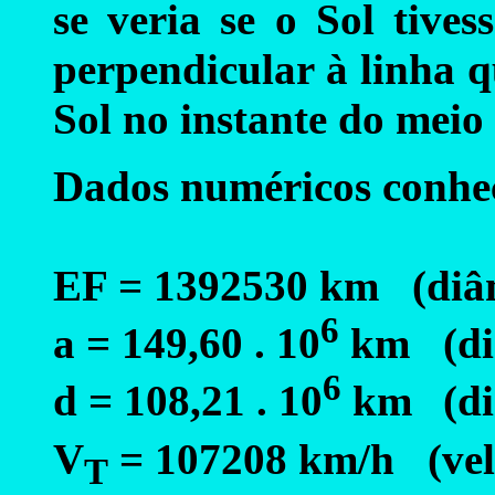
se veria se o Sol tive
perpendicular à linha q
Sol no instante do meio
Dados numéricos conhe
EF = 1392530 km (diâm
6
a = 149,60 . 10
km (dis
6
d = 108,21 . 10
km
(di
V
= 107208 km/h (vel
T