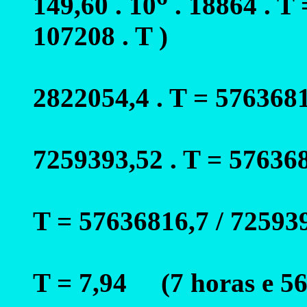
149,60 . 10
. 18864 . T 
107208 . T )
2822054,4 . T = 5763681
7259393,52 . T = 57636
T = 57636816,7 / 72593
T = 7,94 (7 horas e 56