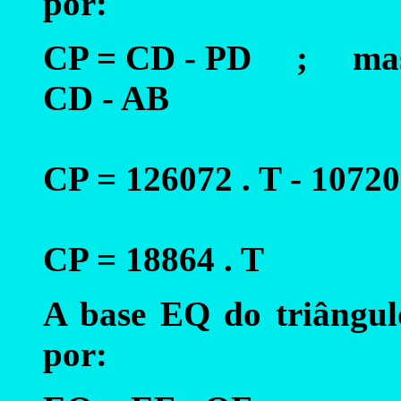
por:
CP = CD - PD ; ma
CD - AB
CP = 126072 . T - 10720
CP = 18864 . T
A base EQ do triângu
por: