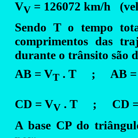
V
= 126072 km/h (vel
V
Sendo T o tempo tot
comprimentos das tra
durante o trânsito são 
AB = V
. T ; AB = 1
T
CD = V
. T ; CD = 
V
A base CP do triângu