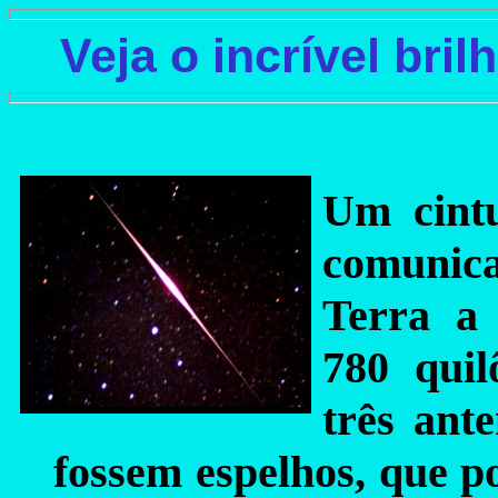
Veja o incrível bril
Um cintu
comunica
Terra a
780 qui
três ant
fossem espelhos, que po