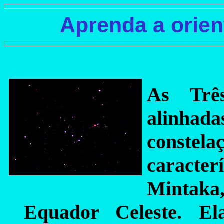
Aprenda a orien
As Três
alinhad
constela
caracter
Mintak
Equador Celeste. El