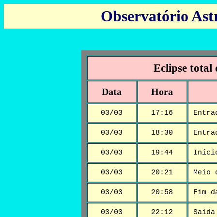
Observatório Ast
Eclipse total
Data
Hora
03/03
17:16
Entra
03/03
18:30
Entra
03/03
19:44
Iníci
03/03
20:21
Meio 
03/03
20:58
Fim d
03/03
22:12
Saída