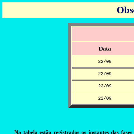
Obs
Data
22/09
22/09
22/09
22/09
Na tabela estão registrados os instantes das fase