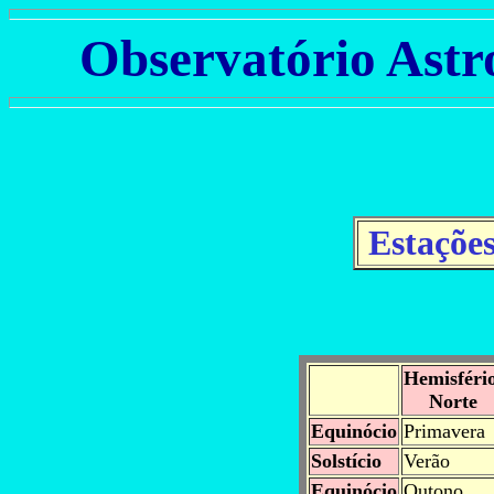
Observatório Astr
Estações
Hemisféri
Norte
Equinócio
Primavera
Solstício
Verão
Equinócio
Outono