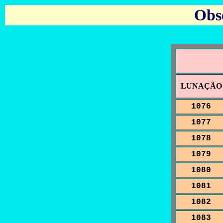
Obs
LUNAÇÃO
1076
1077
1078
1079
1080
1081
1082
1083