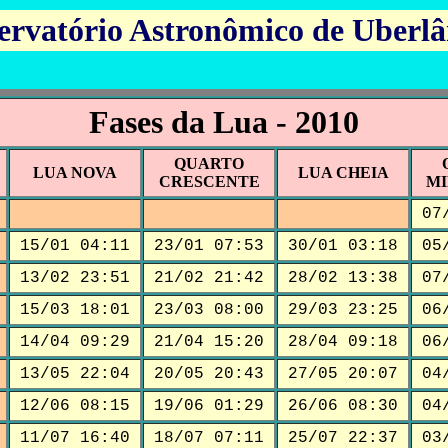
ervatório Astronômico de Uberlâ
Fases da Lua - 2010
QUARTO
LUA NOVA
LUA CHEIA
CRESCENTE
M
07
15/01 04:11
23/01 07:53
30/01 03:18
05
13/02 23:51
21/02 21:42
28/02 13:38
07
15/03 18:01
23/03 08:00
29/03 23:25
06
14/04 09:29
21/04 15:20
28/04 09:18
06
13/05 22:04
20/05 20:43
27/05 20:07
04
12/06 08:15
19/06 01:29
26/06 08:30
04
11/07 16:40
18/07 07:11
25/07 22:37
03