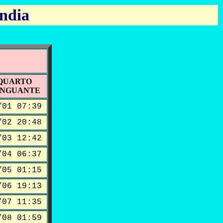
ndia
QUARTO
INGUANTE
/01 07:39
/02 20:48
/03 12:42
/04 06:37
/05 01:15
/06 19:13
/07 11:35
/08 01:59