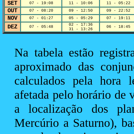
SET
07 - 19:08
11 - 10:06
11 - 05:22
OUT
07 - 08:20
09 - 12:50
09 - 22:52
NOV
07 - 01:27
05 - 05:29
07 - 19:11
02 - 17:36
DEZ
07 - 05:48
06 - 18:45
31 - 13:26
Na tabela estão regist
aproximado das conjun
calculados pela hora 
afetada pelo horário de 
a localização dos pla
Mercúrio a Saturno), ba