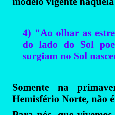
modelo vigente naquela
4) "Ao olhar as estr
do lado do Sol poe
surgiam no Sol nascen
Somente na primav
Hemisfério Norte, não é
Para nós, que vivemos 