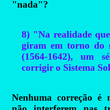
"nada"?
8) "Na realidade que
giram em torno do s
(1564-1642), um sé
corrigir o Sistema So
Nenhuma correção é ne
não interferem nas t