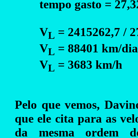
tempo gasto = 27,3
V
= 2415262,7 / 2
L
V
= 88401 km/dia
L
V
= 3683 km/h
L
Pelo que vemos, Davino
que ele cita para as ve
da mesma ordem de