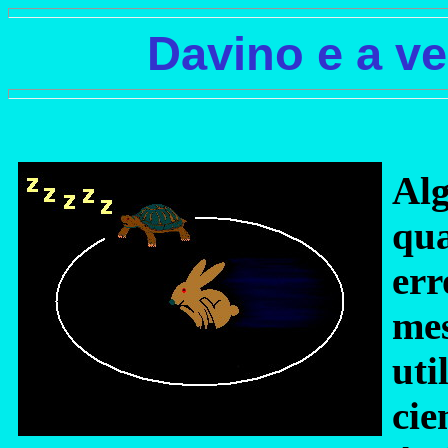
Davino e a ve
Al
qu
er
me
uti
cie