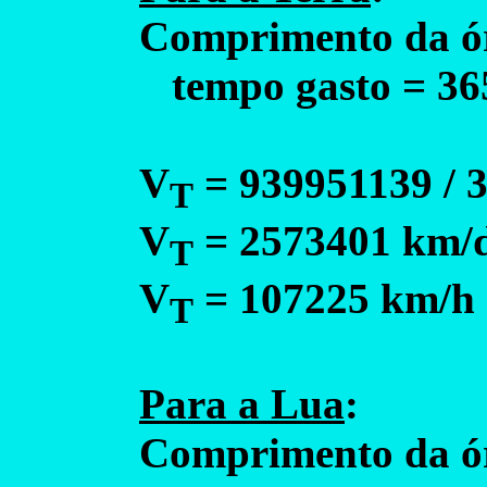
Comprimento da ó
tempo gasto = 365
V
= 939951139 / 
T
V
= 2573401 km/
T
V
= 107225 km/h
T
Para a Lua
:
Comprimento da ó