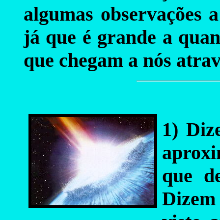
algumas observações a 
já que é grande a quan
que chegam a nós atravé
1) Diz
aprox
que d
Dizem